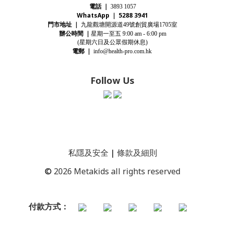
電話
｜
3893 1057
WhatsApp ｜ 5288 3941
門市地址
｜
九龍觀塘開源道
號創貿廣場
室
49
1705
辦公時間
｜
星期一至五
9:00 am - 6:00 pm
(星期
六
日及公眾假期休息)
電郵
｜
info@health-pro.com.hk
Follow Us
私隱及安全
|
條款及細則
©
2026 Metakids all rights reserved
付款方式：