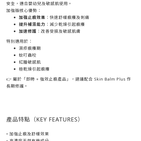
安全，適合嬰幼兒及敏感肌使用。
加強版核心優勢：
加強止痕效果
：快速舒緩痕癢及刺痛
提升補濕能力
：減少乾燥引起痕癢
加速修護
：改善受損及敏感肌膚
特別適用於：
濕疹痕癢期
蚊叮蟲咬
紅腫敏感肌
極乾燥引起痕癢
👉 屬於「即時 + 強效止痕產品」，建議配合 Skin Balm Plus 作
長期修護。
產品特點（KEY FEATURES）
• 加強止痕及舒緩效果
• 高濃度天然有機成分