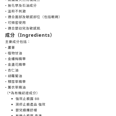
• 無化學及石油成分
• 溫和不刺激
• 適合面部及敏感部位（包括眼周）
• 可頻密使用
• 適合嬰幼兒及敏感肌
成分（Ingredients）
主要成分包括：
• 蘆薈
• 植物甘油
• 金縷梅精華
• 金盞花精華
• 杏仁油
• 胡蘿蔔油
• 積雪草精華
• 薰衣草精油
（*為有機認證成分）
強效止痕露 BB
濕疹止痕產品 強效
嬰兒痕癢舒緩
有機止痕露 香港