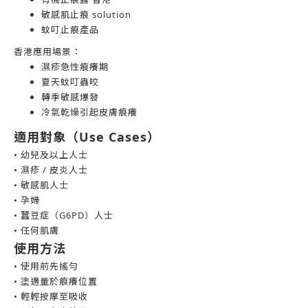
敏感肌止痕 solution
蚊叮止痕產品
香港應用場景：
濕疹急性痕癢期
夏天蚊叮蟲咬
轉季敏感爆發
冷氣乾燥引起皮膚痕癢
適用對象（Use Cases）
• 幼兒及以上人士
• 濕疹 / 皮炎人士
• 敏感肌人士
• 孕婦
• 蠶豆症（G6PD）人士
• 任何肌膚
使用方法
• 使用前先搖勻
• 塗適量於痕癢位置
• 輕輕按摩至吸收