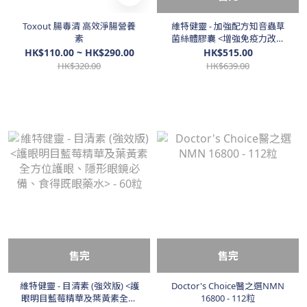
Toxout 腸毒清 高效淨腸營養
維特健靈 - 加強配方知音蟲草
素
菌絲體膠囊 <增強免疫力改善
鼻敏、口罩> - 60粒
HK$110.00 ~ HK$290.00
HK$515.00
HK$320.00
HK$639.00
售完
售完
維特健靈 - 目清素 (強效版) <護
Doctor's Choice醫之選NMN
眼明目藍莓精華及葉黃素全方
16800 - 112粒