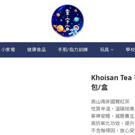
 小家電
健康食品
手肌/指力訓練
玩具
學校
Khoisan 
包/盒
高山南非國寶紅茶
性質辛溫，溫陽祛寒
寧神安睡，減壓養生
高抗氧化功效，提升
不含咖啡因，放心安