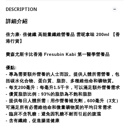
DESCRIPTION
詳細介紹
倍力康- 倍健纖 高能量纖維營養品 雲呢拿味 200ml 【香
港行貨】
費森尤斯卡比香港 Fresubin Kabi 第一醫學營養品
優點:
- 專為需要額外營養的人士而設。提供人體所需營養，包
括碳水化合物、蛋白質、脂肪、多種維他命和礦物質。
- 每支200毫升：每毫升1.5千卡，可以滿足額外營養需求
- 優質脂肪比例：93%的脂肪為不飽和脂肪
- 提供每日人體所需：用作營養補充劑，600毫升（3支）
可滿足所有必需維他命和微量礦物質的平均日常需求
- 臨床不含乳糖：避免因乳糖不耐而引起的腹瀉
- 含有纖維，促進腸道健康