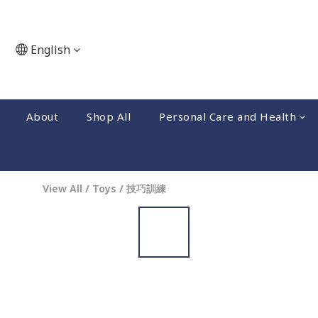
English
About
Shop All
Personal Care and Health
View All
/
Toys
/
技巧訓練