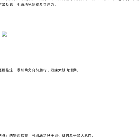
作出反應，訓練幼兒聽覺及專注力。
輕輕推遠，吸引幼兒向前爬行，鍛鍊大肌肉活動。
別設計的雙面摺布，可訓練幼兒手部小肌肉及手臂大肌肉。