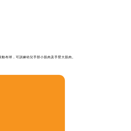
滾動布球，可訓練幼兒手部小肌肉及手臂大肌肉。
布球，可訓練幼兒手臂大肌肉。