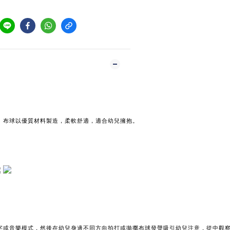
。布球以優質材料製造，柔軟舒適，適合幼兒擁抱。
字或音樂模式，然後在幼兒身邊不同方向拍打或拋擲布球發聲吸引幼兒注意，從中觀