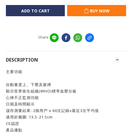
ADD TO CART
BUY NOW
Share
DESCRIPTION
主要功能
自動量度上、下壓及脈搏
顯示世界衛生組織(WHO)標準血壓分級
心律不正監測功能
日期及時間顯示
儲存測量結果: 2個用戶 x 60次記錄x最近3次平均值
適用於腕圍: 13.5-21.5cm
CE認證
產品優點