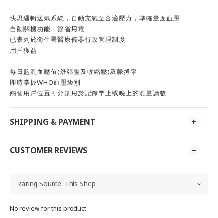
快思邏輯送氣系統，自動充氣至合適壓力，準確量度血壓
自動關機功能，節省用電
已表列於衛生署醫療儀器行政管理制度
用戶獲益
每日監測血壓值(舒張壓及收縮壓)及脈搏率
即時掌握WHO血壓級別
兩個用戶位置可分別用於記錄早上或晚上的測量讀數
SHIPPING & PAYMENT
CUSTOMER REVIEWS
No review for this product