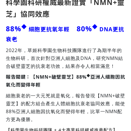
科學園科研權威最新證實「NMN+靈
芝」協同效應
◆
◆
88%
80%
細胞更抗氧年輕
DNA更抗
衰老
2022年，草姬科學園生物科技團隊進行了為期半年的
生物科研，首次針對亞洲人細胞及DNA，研究NMN結
合破壁靈芝的抗衰老功效，結果亦令人相當滿意！
◆
報告關鍵：
【NMN+破壁
靈芝】
88%
亞洲人細胞因抗
氧化而變得年輕
細胞衰老的一大元兇就是氧化，報告發現【NMN+破壁
靈芝】的配方組合產生人體細胞抗衰老協同效應，能使
88%亞洲人細胞因抗氧化而變得年輕，比單一NMN配
方更為優勝。
【科學園生物科研團隊 + 4大專業科研權威推薦配方】