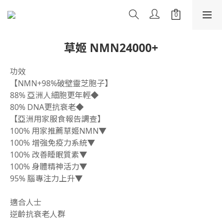
草姬 NMN24000+
功效
【NMN+98%破壁靈芝胞子】
88% 亞洲人細胞更年輕◆
80% DNA更抗衰老◆
【亞洲用家服食報告調查】
100% 用家推薦草姬NMN▼
100% 增強免疫力系統▼
100% 改善睡眠質素▼
100% 身體精神活力▼
95% 腦專注力上升▼
適合人士
逆齡抗衰老人群