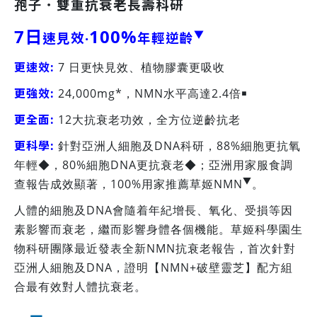
孢子．雙重抗衰老長壽科研
7日
100%
▼
速見效‧
年輕逆齡
更速效:
7 日更快見效、植物膠囊更吸收
更強效:
24,000mg*，NMN水平高達2.4倍￭
更全面:
12大抗衰老功效，全方位逆齡抗老
更科學:
針對亞洲人細胞及DNA科研，88%細胞更抗氧
年輕◆，80%細胞DNA更抗衰老◆；亞洲用家服食調
▼
查報告成效顯著，100%用家推薦草姬NMN
。
人體的細胞及DNA會隨着年紀增長、氧化、受損等因
素影響而衰老，繼而影響身體各個機能。草姬科學園生
物科研團隊最近發表全新NMN抗衰老報告，首次針對
亞洲人細胞及DNA，證明【NMN+破壁靈芝】配方組
合最有效對人體抗衰老。