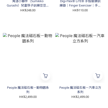
角落小夥伴（Sumikko
Digi-Flex® LiTE® 手指復康訓
Gurashi）兒童筷子訓練豆豆遊
練器｜Finger Exerciser｜手部
戲（大粒版）
復康工具（8級阻力）
HK$248.00
HK$110.00
People 魔法磁石板－動物園系
People 魔法磁石板－汽車立方
列
系列
HK$2,499.00
HK$2,499.00