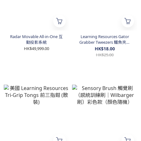
Radar Movable All-in-One 互
Learning Resources Gator
動投影系統
Grabber Tweezers 鱷魚夾鉗
(散裝單支)
HK$49,999.00
HK$18.00
HK$25.00