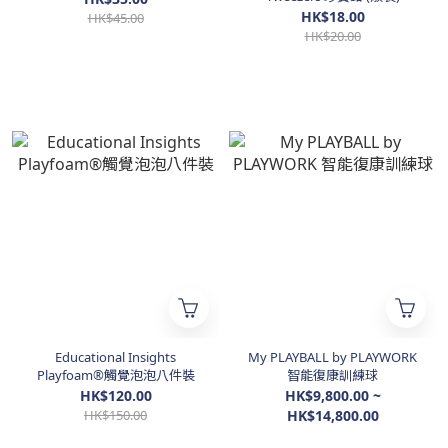
HK$18.00
HK$45.00
HK$20.00
Educational Insights
My PLAYBALL by PLAYWORK
Playfoam®觸覺泡泡八件裝
智能復康訓練球
HK$120.00
HK$9,800.00 ~
HK$150.00
HK$14,800.00