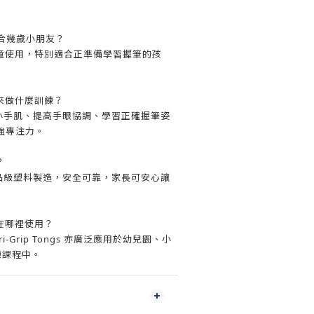
gs 適合幾歲小朋友？
上兒童使用，特別適合正準備學習握筆的孩
用來做什麼訓練？
鍊小手肌、提高手眼協調、學習正確握筆姿
強專注力。
？
食品級塑料製造，安全可靠，家長可安心讓
合在哪裡使用？
i-Grip Tongs 亦廣泛應用於幼兒園、小
訓練課程中。