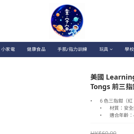
 小家電
健康食品
手肌/指力訓練
玩具
學校
美國 Learning
Tongs 前三指
•	6 色三指鉗
	•	材質：
	•	適合年齡
HK$60.00