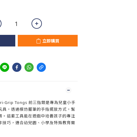
立即購買
es Tri-Grip Tongs 前三指鉗是專為兒童小手
玩具，透過模仿握筆的手指擺放方式，幫
慣。這套工具能在遊戲中培養孩子的專注
作技巧，適合幼兒園、小學及特殊教育需