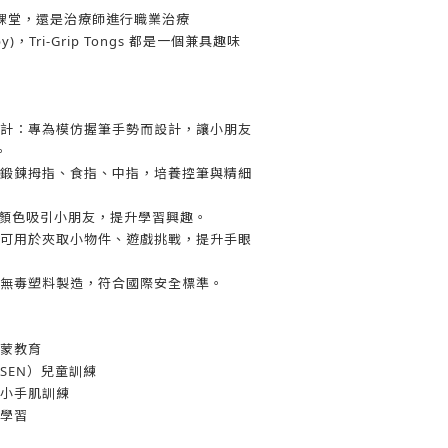
課堂，還是治療師進行職業治療
rapy)，Tri-Grip Tongs 都是一個兼具趣味
計：專為模仿握筆手勢而設計，讓小朋友
。
鍛鍊拇指、食指、中指，培養控筆與精細
種顏色吸引小朋友，提升學習興趣。
可用於夾取小物件、遊戲挑戰，提升手眼
無毒塑料製造，符合國際安全標準。
蒙教育
SEN）兒童訓練
小手肌訓練
學習