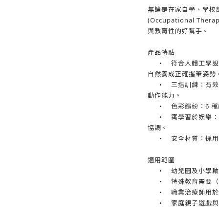
無論是在家自學、學校
(Occupational The
與教育性的好幫手。
產品特點
•
符合人體工學設
自然養成正確握筆姿勢
•
三指訓練：有效
動作能力。
•
色彩繽紛：6 
•
寓學習於娛樂：
協調。
•
安全材質：採用
適用範圍
•
幼兒園及小學啟
•
特殊教育需要（
•
職業治療師用於
•
家庭親子遊戲與