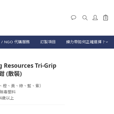
 / NGO 代購服務
訂製項目
練力帶如何正確選擇 ?
立即購買
 Resources Tri-Grip
鉗 (散裝)
（紅、橙、黃、綠、藍、紫）
安全無毒塑料
：4歲以上