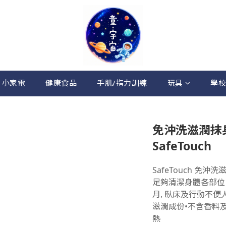
 小家電
健康食品
手肌/指力訓練
玩具
學校
免沖洗滋潤抹身手
SafeTouch
SafeTouch 免沖
足夠清潔身體各部位 
月, 臥床及行動不便人
滋潤成份•不含香料
熱