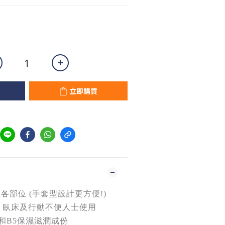
立即購買
各部位 (手套型設計更方便!)
月, 臥床及行動不便人士使用
E和B5保濕滋潤成份