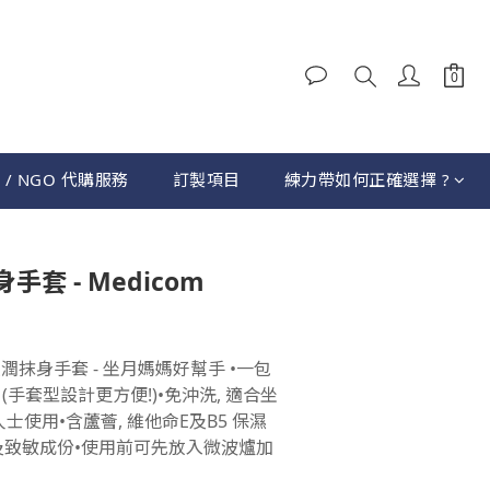
 / NGO 代購服務
訂製項目
練力帶如何正確選擇 ?
立即購買
套 - Medicom
洗滋潤抹身手套 - 坐月媽媽好幫手 •一包
(手套型設計更方便!)•免沖洗, 適合坐
士使用•含蘆薈, 維他命E及B5 保濕
及致敏成份•使用前可先放入微波爐加