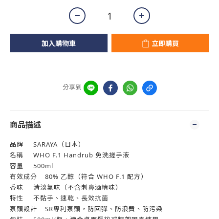
加入購物車
立即購買
分享到
商品描述
品牌
SARAYA（日本）
名稱
WHO F.1 Handrub 免洗搓手液
容量
500ml
有效成分
80% 乙醇（符合 WHO F.1 配方）
香味
清淡氣味（不含刺鼻酒精味）
特性
不黏手、速乾、長效抗菌
泵頭設計
SR專利泵頭，防回彈、防浪費、防污染