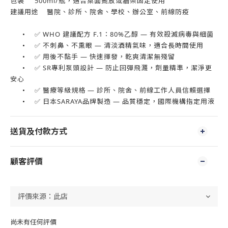
包裝
500ml/瓶，適合桌面擺放或牆架固定使用
建議用途
醫院、診所、院舍、學校、辦公室、前線防疫
•
✅ WHO 建議配方 F.1：80%乙醇 — 有效殺滅病毒與細菌
•
✅ 不刺鼻、不熏眼 — 清淡酒精氣味，適合長時間使用
•
✅ 用後不黏手 — 快速揮發，乾爽清潔無殘留
•
✅ SR專利泵頭設計 — 防止回彈飛濺，劑量精準，潔淨更
安心
•
✅ 醫療等級規格 — 診所、院舍、前線工作人員信賴選擇
•
✅ 日本SARAYA品牌製造 — 品質穩定，國際機構指定用液
送貨及付款方式
顧客評價
尚未有任何評價