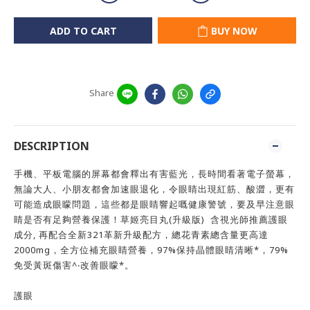
ADD TO CART
BUY NOW
Share
DESCRIPTION
手機、平板電腦的屏幕都會釋出有害藍光，長時間看著電子螢幕，
無論大人、小朋友都會加速眼退化，令眼睛出現紅筋、酸澀，更有
可能造成眼矇問題，這些都是眼睛響起嘅健康警號，要及早注意眼
睛是否有足夠營養保護！草姬亮目丸(升級版) 含視光師推薦護眼
成分, 再配合全新321革新升級配方，總花青素總含量更高達
2000mg，全方位補充眼睛營養，97%保持晶體眼睛清晰*，79%
免受黃斑傷害^‧改善眼矇*。
護眼