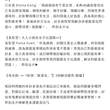
江欣燕 Elvina Kong: 「我細個就有千度近視，未夠40歲就發現自
己有晶體混濁😱，睇唔到劇本、啲字好矇、飛曬出嚟，同個世界溝
通唔到，好影響我嘅日常生活，搞到我個人好負面，因為我好擔心
我對眼有事！ 最後終於方法㊙️，好全面咁幫我解決併發眼退化問
題👀，眼嘢清楚✨無眼矇！」 . 即刻去片㊙️
【袁彩雲✨大人小朋友全方位護眼👀】
袁彩雲 Fiona Yuen:「作為媽媽，好關注屋企人嘅健康，特別係眼
睛健康，因為囡囡返學開始對得多電子螢幕！而我自己對眼都差咗
好多，視力真係弱咗！成日睇嘢都好矇好暗，好擔心我對眼有事！
最後終於方法㊙️，好全面咁幫我同囡囡全方位護眼，解決到眼退化
問題！」 . 即刻去片▶️
【視光師: 👀 1秒測「眼退化」👌 3️招解決眼乾‧眼矇】
呢段時間聽到有好多朋友仔都話自己有眼乾、眼攰同眼矇😵嘅問
題。對眼紅紅地，酸澀，眨眼好痛！又或者對眼睇嘢唔清楚😫，好
似有塊磨砂玻璃擋住咁！其實呢啲都係眼睛響起嘅健康警號！🚨
即刻去片瞭解更多護眼資訊🔍