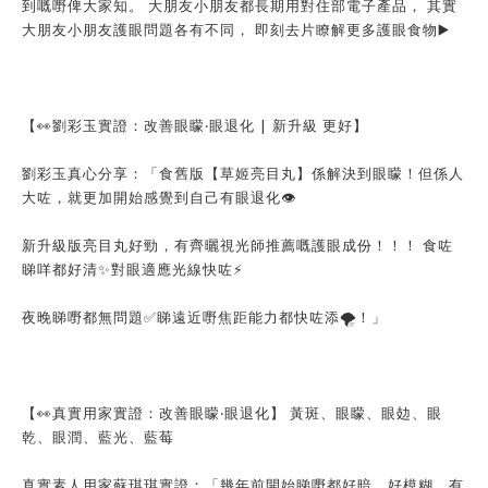
到嘅嘢俾大家知。 大朋友小朋友都長期用對住部電子產品， 其實
大朋友小朋友護眼問題各有不同， 即刻去片瞭解更多護眼食物▶️
【👀劉彩玉實證：改善眼矇‧眼退化 | 新升級 更好】
劉彩玉真心分享：「食舊版【草姬亮目丸】係解決到眼矇！但係人
大咗，就更加開始感覺到自己有眼退化👁️
新升級版亮目丸好勁，有齊曬視光師推薦嘅護眼成份！！！ 食咗
睇咩都好清✨對眼適應光線快咗⚡
夜晚睇嘢都無問題✅睇遠近嘢焦距能力都快咗添🌪️！」
【👀真實用家實證：改善眼矇‧眼退化】 黃斑、眼矇、眼攰、眼
乾、眼潤、藍光、藍莓
真實素人用家蘇琪琪實證：「幾年前開始睇嘢都好暗、好模糊、有