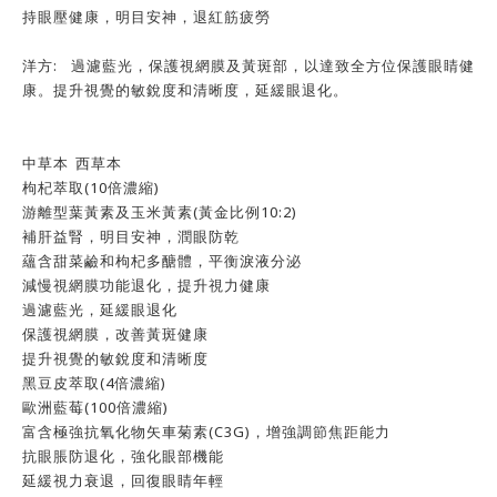
持眼壓健康，明目安神，退紅筋疲勞
洋方: 過濾藍光，保護視網膜及黃斑部，以達致全方位保護眼睛健
康。提升視覺的敏銳度和清晰度，延緩眼退化。
中草本
西草本
枸杞萃取(10倍濃縮)
游離型葉黃素及玉米黃素(黃金比例10:2)
補肝益腎，明目安神，潤眼防乾
蘊含甜菜鹼和枸杞多醣體，平衡淚液分泌
減慢視網膜功能退化，提升視力健康
過濾藍光，延緩眼退化
保護視網膜，改善黃斑健康
提升視覺的敏銳度和清晰度
黑豆皮萃取(4倍濃縮)
歐洲藍莓(100倍濃縮)
富含極強抗氧化物矢車菊素(C3G)，增強調節焦距能力
抗眼脹防退化，強化眼部機能
延緩視力衰退，回復眼睛年輕