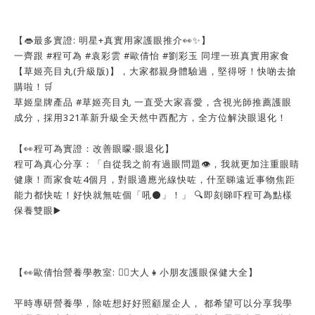
【👄最多實證: 明星+真實用家護眼推介👀✨】
一齊跟 #程可為 #袁彩雲 #歐倩怡 #劉彩玉 同埋一班真實用家食
【草姬亮目丸(升級版)】，大家都親身體驗過，堅得呀！快啲去搶
購啦！🛒
草姬皇牌產品 #草姬亮目丸 一直受大家喜愛，含視光師推薦護眼
成分，採用321革新升級全天然中西配方，全方位解決眼退化！
【👀程可為實證：改善眼矇‧眼退化】
程可為真心分享：「自從我之前有過眼問題👁️，我就更加注重眼睛
健康！而家食咗4個月，對眼適應光線快咗，什至睇遠近事物焦距
能力都快咗！好快就無咗個「吼⚫」！」 🔍即刻睇吓程可為點樣
保養雙眼▶️
【👀歐倩怡營養學教室: 🙆‍♀️大人👧小朋友護眼保健大全】
平時專研營養學，除咗想好好照顧屋企人， 都希望可以分享我學