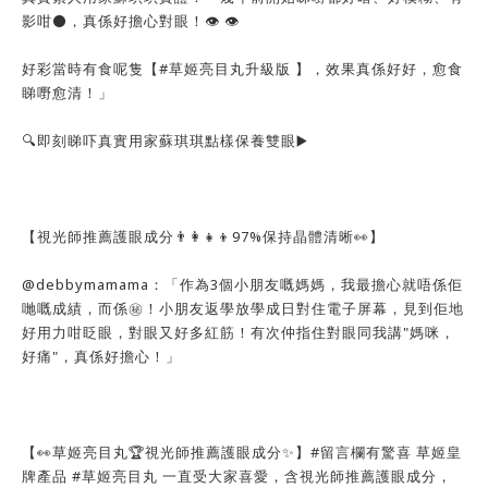
影咁⚫，真係好擔心對眼！👁️ 👁️
好彩當時有食呢隻【#草姬亮目丸升級版 】，效果真係好好，愈食
睇嘢愈清！」
🔍即刻睇吓真實用家蘇琪琪點樣保養雙眼▶️
【視光師推薦護眼成分👨‍👩‍👧‍👦97%保持晶體清晰👀】
@debbymamama：「作為3個小朋友嘅媽媽，我最擔心就唔係佢
哋嘅成績，而係㊙️！小朋友返學放學成日對住電子屏幕，見到佢地
好用力咁眨眼，對眼又好多紅筋！有次仲指住對眼同我講"媽咪，
好痛"，真係好擔心！」
【👀草姬亮目丸🏆視光師推薦護眼成分✨】#留言欄有驚喜 草姬皇
牌產品 #草姬亮目丸 一直受大家喜愛，含視光師推薦護眼成分，