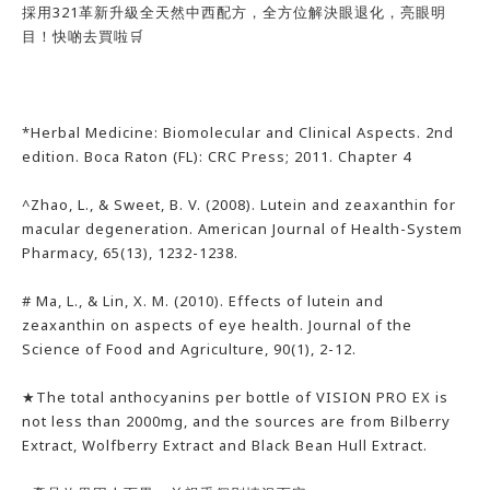
採用321革新升級全天然中西配方，全方位解決眼退化，亮眼明
目！快啲去買啦🛒
*Herbal Medicine: Biomolecular and Clinical Aspects. 2nd
edition. Boca Raton (FL): CRC Press; 2011. Chapter 4
^Zhao, L., & Sweet, B. V. (2008). Lutein and zeaxanthin for
macular degeneration. American Journal of Health-System
Pharmacy, 65(13), 1232-1238.
# Ma, L., & Lin, X. M. (2010). Effects of lutein and
zeaxanthin on aspects of eye health. Journal of the
Science of Food and Agriculture, 90(1), 2-12.
★The total anthocyanins per bottle of VISION PRO EX is
not less than 2000mg, and the sources are from Bilberry
Extract, Wolfberry Extract and Black Bean Hull Extract.