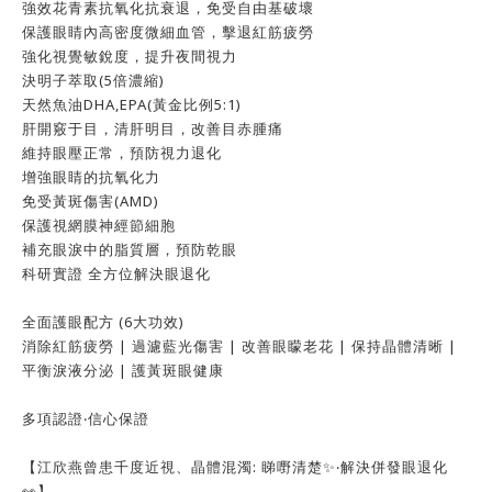
強效花青素抗氧化抗衰退，免受自由基破壞
保護眼睛內高密度微細血管，擊退紅筋疲勞
強化視覺敏銳度，提升夜間視力
決明子萃取(5倍濃縮)
天然魚油DHA,EPA(黃金比例5:1)
肝開竅于目，清肝明目，改善目赤腫痛
維持眼壓正常，預防視力退化
增強眼睛的抗氧化力
免受黃斑傷害(AMD)
保護視網膜神經節細胞
補充眼淚中的脂質層，預防乾眼
科研實證 全方位解決眼退化
全面護眼配方 (6大功效)
消除紅筋疲勞 | 過濾藍光傷害 | 改善眼矇老花 | 保持晶體清晰 |
平衡淚液分泌 | 護黃斑眼健康
多項認證‧信心保證
【江欣燕曾患千度近視、晶體混濁: 睇嘢清楚✨‧解決併發眼退化
👀】