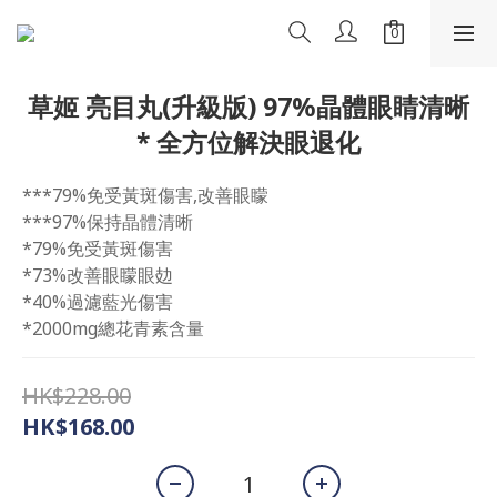
草姬 亮目丸(升級版) 97%晶體眼睛清晰
* 全方位解決眼退化
***79%免受黃斑傷害,改善眼矇
***97%保持晶體清晰
*79%免受黃斑傷害
*73%改善眼矇眼攰
*40%過濾藍光傷害
*2000mg總花青素含量
HK$228.00
HK$168.00