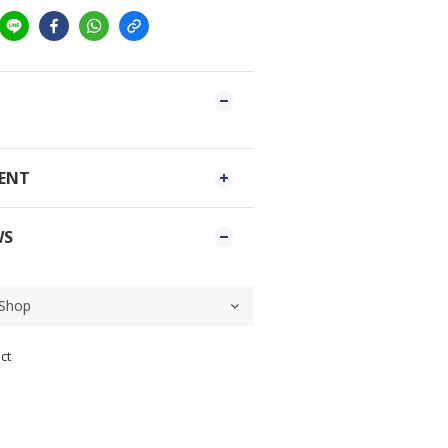
MENT
WS
ct