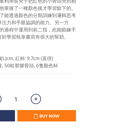
童利用長夾子把紅色的小骨頭夾到相
他掌握了一種顏色後才學習餘下的。
了能透過顏色的分類訓練到邏輯思考
練專注力和手眼協調的能力。另一方
的過程中運用到前二指，此能鍛鍊手
這對於學習執筆書寫有很大的幫助。
cm, 紅杯: 9.7cm (直徑)
 50粒塑膠骨頭, 6隻顏色杯
BUY NOW