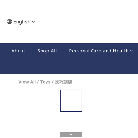
English
About
Shop All
Personal Care and Health
View All
/
Toys
/
技巧訓練