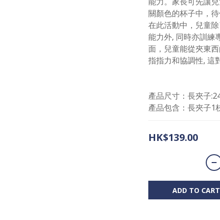
能力。家長可先讓兒
關顏色的杯子中，待
在此活動中，兒童除
能力外, 同時亦訓
面，兒童能從夾東西
指指力和協調性, 
產品尺寸：長夾子:24(L)
產品包含：長夾子1枝,
HK$139.00
ADD TO CART