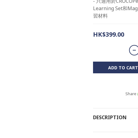
- 只適用於CROCOPen
Learning Set和M
習材料
HK$399.00
ADD TO CART
Share
DESCRIPTION