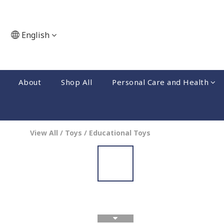
English
About
Shop All
Personal Care and Health
View All
/
Toys
/
Educational Toys