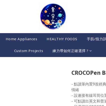
Home Appliances
HEALTHY FOODS
手肌/指力
Custom Projects
練力帶如何正確選擇 ?
CROCOPen Ba
- 點讀筆內置9首
情緒
- 設連接有線耳筒位
- 可點讀出英文和普