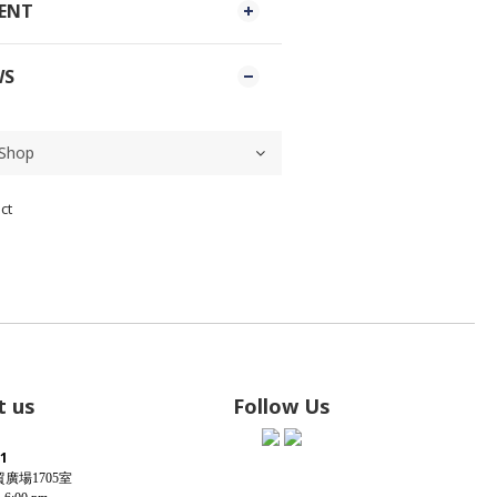
MENT
WS
ct
 us
Follow Us
1
貿廣場
室
1705