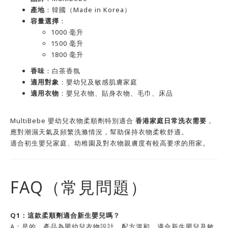
產地
：韓國（Made in Korea）
容量選擇
：
1000 毫升
1500 毫升
1800 毫升
香味
：白茶香氛
適用對象
：嬰幼兒及敏感肌膚家庭
適用衣物
：嬰兒衣物、貼身衣物、毛巾、床品
MultiBebe 嬰幼兒衣物柔順劑特別適合
香港家庭日常洗衣需要
，
應對潮濕天氣及頻繁洗滌情況，幫助保持衣物柔軟舒適。
適合初生嬰兒家庭、幼稚園及對衣物親膚度有較高要求的用家。
FAQ（常見問題）
Q1：這款柔順劑適合新生嬰兒嗎？
A：是的，產品為嬰幼兒衣物設計，配方溫和，適合新生嬰兒及敏