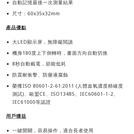
自動記憶最後一次測量結果
尺寸：60x35x32mm
產品優點
大LED顯示屏，無障礙閲讀
機身180度上下倒轉時，畫面方向自動切換
8秒自動截電，節能低耗
防震耐衝擊、防藥液腐蝕
榮獲ISO 80601-2-61:2011 (人體血氧濃度精確度
測試)、歐盟CE、ISO13485、IEC60601-1-2、
IEC61000等認證
用戶獲益
一鍵開關，容易操作，適合長者使用