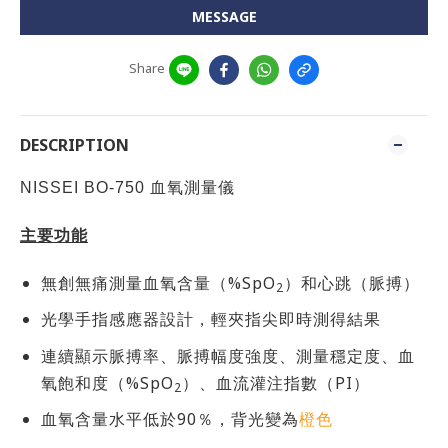
MESSAGE
Share
DESCRIPTION
NISSEI BO-750 血氧測量儀
主要功能
無創無痛測量血氧含量（%SpO
）和心跳（脈搏）
2
光學手指感應器設計，輕夾指尖即時測得結果
連續顯示脈搏率、脈搏幅度強度、測量穩定度、血
氧飽和度（%SpO
）、血流灌注指數（PI）
2
血氧含量水平低於90％，背光變為
橙色