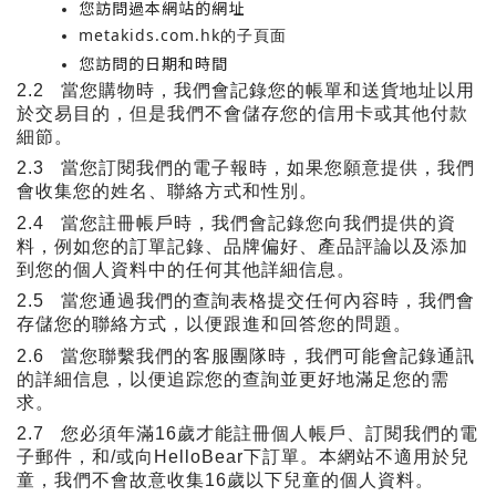
您訪問過本網站的網址
metakids.com.hk
的子頁面
您訪問的日期和時間
2.2
當您購物時，我們會記錄您的帳單和送貨地址以用
於交易目的，但是我們不會儲存您的信用卡或其他付款
細節。
2.3
當您訂閱我們的電子報時，如果您願意提供，我們
會收集您的姓名、聯絡方式和性別。
2.4
當您註冊帳戶時，我們會記錄您向我們提供的資
料，例如您的訂單記錄、品牌偏好、產品評論以及添加
到您的個人資料中的任何其他詳細信息。
2.5
當您通過我們的查詢表格提交任何內容時，我們會
存儲您的聯絡方式，以便跟進和回答您的問題。
2.6
當您聯繫我們的客服團隊時，我們可能會記錄通訊
的詳細信息，以便追踪您的查詢並更好地滿足您的需
求。
2.7
您必須年滿
16
歲才能註冊個人帳戶、訂閱我們的電
子郵件，和
/
或向
HelloBear
下訂單。本網站不適用於兒
童，我們不會故意收集
16
歲以下兒童的個人資料。