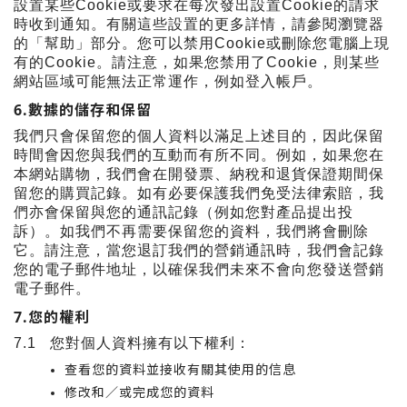
設置某些
Cookie
或要求在每次發出設置
Cookie
的請求
時收到通知。有關這些設置的更多詳情，請參閱瀏覽器
的「幫助」部分。您可以禁用
Cookie
或刪除您電腦上現
有的
Cookie
。請注意，如果您禁用了
Cookie
，則某些
網站區域可能無法正常運作，例如登入帳戶。
6.
數據的儲存和保留
我們只會保留您的個人資料以滿足上述目的，因此保留
時間會因您與我們的互動而有所不同。例如，如果您在
本網站購物，我們會在開發票、納稅和退貨保證期間保
留您的購買記錄。如有必要保護我們免受法律索賠，我
們亦會保留與您的通訊記錄（例如您對產品提出投
訴）。如我們不再需要保留您的資料，我們將會刪除
它。請注意，當您退訂我們的營銷通訊時，我們會記錄
您的電子郵件地址，以確保我們未來不會向您發送營銷
電子郵件。
7.
您的權利
7.1
您對個人資料擁有以下權利：
查看您的資料並接收有關其使用的信息
修改和／或完成您的資料