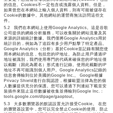
的信息。
Cookies
不一定包含或洩露個人資料。但是，
如果曾您在本網站上輸入個人資料，則有可能被儲存在
Cookie
的數據中。其他網站的運營商無法訪問這些文
件。
5.2
我們在本網站上使用
Google Analytics
。這是谷歌
公司提供的網絡分析服務，可以收集關於網站流量及其
來源的詳細統計數據。我們僅將
Google Analytics
用於
統計目的，例如為了追踪有多少用戶點擊了特定產品。
Google Analytics
（分析）基於
Cookie
並記錄有關您使
用本網站的信息，包括您的
IP
地址。為防止用戶通過
IP
地址被識別，我們使用專門的代碼來確保您的
IP
地址僅
以截斷（因此為匿名）形式進行記錄。使用此截斷的
IP
地址不再可能識別個人用戶。
Google Analytics
記錄的
信息會傳輸到位於美國的
Google Inc.
。
Google
根據
Privacy Shield
進行自我認證，根據歐盟法律為您的個
人數據提供充分的保護。您可以通過下列連結下載並安
裝插件來阻止這些數據被收集並傳輸到
Google Inc.
：
tools.google.com/dlpage/gaoptout
。
5.3
大多數瀏覽器的默認設置允許接受
Cookie
。
在您
的瀏覽器設置中，您可以完全禁止
Cookie
的使用、防止