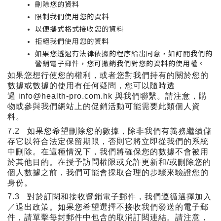
刪除您的資料
限制我們使用您的資料
以便攜式格式接收您的資料
拒絕我們使用您的資料
如果您透過有法律依據的程序給出同意，如訂閱我們的
營銷電子郵件，您可撤銷我們對您的資料的使用權。
如果您想行使您的權利，或者您對我們持有的關於您的
數據或數據的使用有任何疑問，您可以隨時透
過
info@health-pro.com.hk
與我們聯繫。請注意，購
物或參與我們網站上的促銷活動可能需要此類個人資
料。
7.2
如果您希望刪除您的數據，除非我們有義務繼續儲
存它以符合法定保留期限，否則它將立即從我們的系統
中刪除。在這種情況下，我們將確保您的數據不會被用
於其他目的。在授予訪問權限或允許更新和
/
或刪除您的
個人數據之前，我們可能會採取合理的步驟來驗證您的
身份。
7.3
對於訂閱和接收營銷電子郵件，我們遵循選擇加入
／退出政策。如果您希望選擇不接收我們發送的電子郵
件，請單擊每封郵件中包含的取消訂閱連結。請注意，