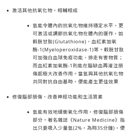
激活其他抗氧化物，相輔相成
氫能令體內的抗氧化物維持穩定水平，更
可激活或調節抗氧化物在體內的運作，如
穀胱甘肽(Glutathione)、血紅素加氧
酶-1(Myeloperoxidase-1)等。穀胱甘肽
可加強白血球免疫功能、排走有害物質；
而血紅素加氧酶-1則能在腦缺血再灌注損
傷起極大改善作用。當氫與其他抗氧化物
共同對抗自由基時，便能產生更佳效果
修復腦部損傷、改善神經功能和生活質素
氫能有效地緩衝氧化作用，修復腦部損傷
部分。著名雜誌《Nature Medicine》指
出只要吸入少量氫(2%，為時35分鐘)，便