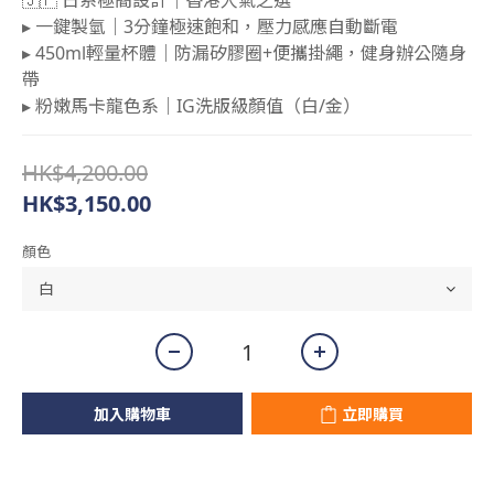
🇯🇵 日系極簡設計｜香港人氣之選
▸ 一鍵製氫｜3分鐘極速飽和，壓力感應自動斷電
▸ 450ml輕量杯體｜防漏矽膠圈+便攜掛繩，健身辦公隨身
帶
▸ 粉嫩馬卡龍色系｜IG洗版級顏值（白/金）
HK$4,200.00
HK$3,150.00
顏色
加入購物車
立即購買