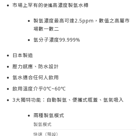
市場上罕有的
高濃度製氫水樽
便攜
製氫濃度最高可達2.5ppm，數值之高屬市
場數一數二
氫分子濃度99.999%
日本製造
壓力感應、防水設計
氫水適合任何人飲用
飲用溫度介乎0℃~60℃
3大獨特功能：自動製氫、便攜式瓶蓋、氫氣吸入
兩種製氫模式
製氫模式
快速（預設）