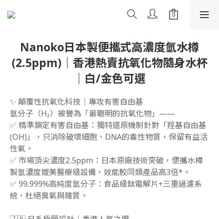
Nanoko日本製便攜式高濃度氫水樽
(2.5ppm)｜香港熱賣抗氧化物隨身水杯
｜白/金色可選
✨ 顛覆性抗氧化科技｜專攻有害自由基
氫分子（H₂）被譽為「最聰明的抗氧化物」——
✅ 精準鎖定有害自由基：獨特還原機制針對「羥基自由基
(OH)」，只消除破壞細胞、DNA的毒性物質，保留有益活
性氧。
✅ 市場頂尖濃度2.5ppm：日本原廠技術突破，便攜水樽
製氫濃度媲美醫療級設備，效能較同類產品高3倍*。
✅ 99.999%高純度氫分子：食品級鈦電解片+三重過濾系
統，杜絕臭氧與雜質。