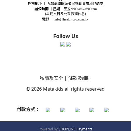
門市地址
｜
九龍觀塘開源道
號創貿廣場
室
49
1705
辦公時間
｜
星期一至五
9:00 am - 6:00 pm
(星期
六
日及公眾假期休息)
電郵
｜
info@health-pro.com.hk
Follow Us
私隱及安全
|
條款及細則
©
2026 Metakids all rights reserved
付款方式：
Powered by
SHOPLINE Payments