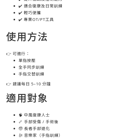
✔️ 適合復康及日常訓練
✔️ 輕巧便攜
✔️ 專業OT/PT工具
使用方法
👉 可進行：
單指按壓
全手同步訓練
手指交替訓練
👉 建議每日 5–10 分鐘
適用對象
🧠 中風復康人士
🦴 手部受傷 / 手術後
🧓 長者手部退化
🎻 音樂家（手指訓練）