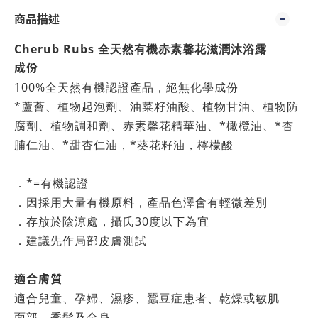
商品描述
Cherub Rubs 全天然有機赤素馨花滋潤沐浴露
成份
100%全天然有機認證產品，絕無化學成份
*蘆薈、植物起泡劑、油菜籽油酸、植物甘油、植物防
腐劑、植物調和劑、赤素馨花精華油、*橄欖油、*杏
脯仁油、*甜杏仁油，*葵花籽油，檸檬酸
．*=有機認證
．因採用大量有機原料，產品色澤會有輕微差別
．存放於陰涼處，攝氏30度以下為宜
．建議先作局部皮膚測試
適合膚質
適合兒童、孕婦、濕疹、蠶豆症患者、乾燥或敏肌
面部、秀髮及全身