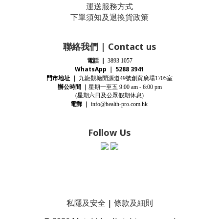
運送服務方式
下單須知及退換貨政策
聯絡我們 | Contact us
電話
｜
3893 1057
WhatsApp ｜ 5288 3941
門市地址
｜
九龍觀塘開源道
號創貿廣場
室
49
1705
辦公時間
｜
星期一至五
9:00 am - 6:00 pm
(星期
六
日及公眾假期休息)
電郵
｜
info@health-pro.com.hk
Follow Us
私隱及安全
|
條款及細則