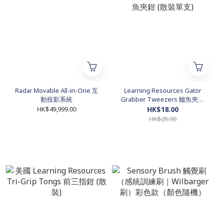
Radar Movable All-in-One 互
Learning Resources Gator
動投影系統
Grabber Tweezers 鱷魚夾鉗
(散裝單支)
HK$49,999.00
HK$18.00
HK$25.00