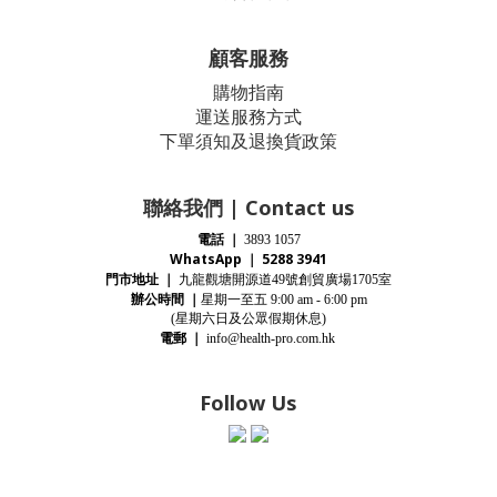
顧客服務
購物指南
運送服務方式
下單須知及退換貨政策
聯絡我們 | Contact us
電話
｜
3893 1057
WhatsApp ｜ 5288 3941
門市地址
｜
九龍觀塘開源道
號創貿廣場
室
49
1705
辦公時間
｜
星期一至五
9:00 am - 6:00 pm
(星期
六
日及公眾假期休息)
電郵
｜
info@health-pro.com.hk
Follow Us