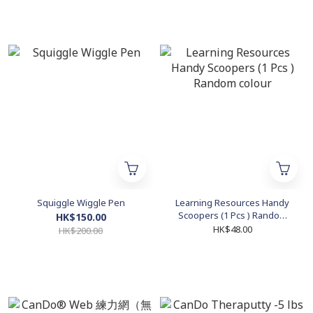
Squiggle Wiggle Pen
Learning Resources Handy
Scoopers (1 Pcs ) Random
HK$150.00
colour
HK$48.00
HK$200.00